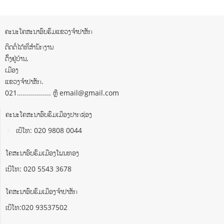
ຄະນະໂຄສະນາອົບຮົມແຂວງຈຳປາສັກ
ຕິດຕໍ່ໄດ້ທີ່ສຳນັກງານ
ຕັ້ງຢູ່ບ້ານ,
ເມືອງ
ແຂວງຈຳປາສັກ.
021................. ຫຼື email@gmail.com
ຄະນະໂຄສະນາອົບຮົມເມືອງປາກຊ່ອງ
ເບີໂທ: 020 9808 0044
ໂຄສະນາອົບຮົມເມືອງໂພນທອງ
ເບີໂທ: 020 5543 3678
ໂຄສະນາອົບຮົມເມືອງຈຳປາສັກ
ເບີໂທ:020 93537502