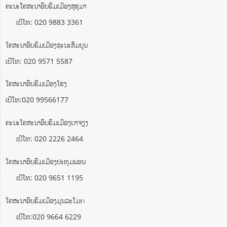
ຄະນະໂຄສະນາອົບຮົມເມືອງສຸຂຸມາ
ເບີໂທ: 020 9883 3361
ໂຄສະນາອົບຮົມເມືອງຊະນະສົມບູນ
ເບີໂທ: 020 9571 5587
ໂຄສະນາອົບຮົມເມືອງໂຂງ
ເບີໂທ:020 99566177
ຄະນະໂຄສະນາອົບຮົມເມືອງບາຈຽງ
ເບີໂທ: 020 2226 2464
ໂຄສະນາອົບຮົມເມືອງປະທຸມພອນ
ເບີໂທ: 020 9651 1195
ໂຄສະນາອົບຮົມເມືອງມຸນລະໂມກ
ເບີໂທ:020 9664 6229