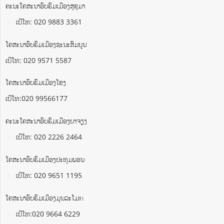
ຄະນະໂຄສະນາອົບຮົມເມືອງສຸຂຸມາ
ເບີໂທ: 020 9883 3361
ໂຄສະນາອົບຮົມເມືອງຊະນະສົມບູນ
ເບີໂທ: 020 9571 5587
ໂຄສະນາອົບຮົມເມືອງໂຂງ
ເບີໂທ:020 99566177
ຄະນະໂຄສະນາອົບຮົມເມືອງບາຈຽງ
ເບີໂທ: 020 2226 2464
ໂຄສະນາອົບຮົມເມືອງປະທຸມພອນ
ເບີໂທ: 020 9651 1195
ໂຄສະນາອົບຮົມເມືອງມຸນລະໂມກ
ເບີໂທ:020 9664 6229