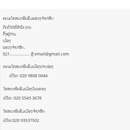
ຄະນະໂຄສະນາອົບຮົມແຂວງຈຳປາສັກ
ຕິດຕໍ່ໄດ້ທີ່ສຳນັກງານ
ຕັ້ງຢູ່ບ້ານ,
ເມືອງ
ແຂວງຈຳປາສັກ.
021................. ຫຼື email@gmail.com
ຄະນະໂຄສະນາອົບຮົມເມືອງປາກຊ່ອງ
ເບີໂທ: 020 9808 0044
ໂຄສະນາອົບຮົມເມືອງໂພນທອງ
ເບີໂທ: 020 5543 3678
ໂຄສະນາອົບຮົມເມືອງຈຳປາສັກ
ເບີໂທ:020 93537502