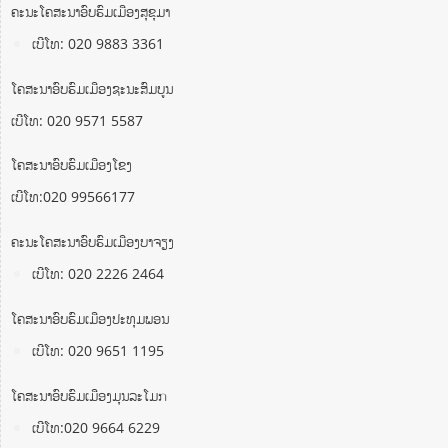
ຄະນະໂຄສະນາອົບຮົມເມືອງສຸຂຸມາ
ເບີໂທ: 020 9883 3361
ໂຄສະນາອົບຮົມເມືອງຊະນະສົມບູນ
ເບີໂທ: 020 9571 5587
ໂຄສະນາອົບຮົມເມືອງໂຂງ
ເບີໂທ:020 99566177
ຄະນະໂຄສະນາອົບຮົມເມືອງບາຈຽງ
ເບີໂທ: 020 2226 2464
ໂຄສະນາອົບຮົມເມືອງປະທຸມພອນ
ເບີໂທ: 020 9651 1195
ໂຄສະນາອົບຮົມເມືອງມຸນລະໂມກ
ເບີໂທ:020 9664 6229