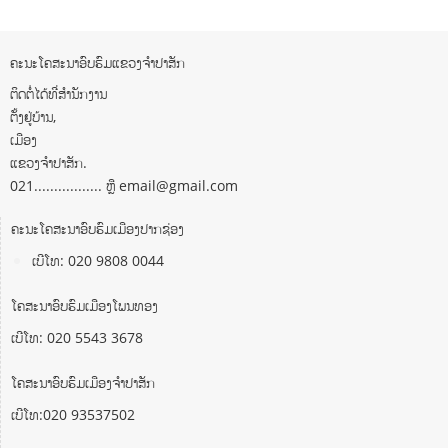
ຄະນະໂຄສະນາອົບຮົມແຂວງຈຳປາສັກ
ຕິດຕໍ່ໄດ້ທີ່ສຳນັກງານ
ຕັ້ງຢູ່ບ້ານ,
ເມືອງ
ແຂວງຈຳປາສັກ.
021................. ຫຼື email@gmail.com
ຄະນະໂຄສະນາອົບຮົມເມືອງປາກຊ່ອງ
ເບີໂທ: 020 9808 0044
ໂຄສະນາອົບຮົມເມືອງໂພນທອງ
ເບີໂທ: 020 5543 3678
ໂຄສະນາອົບຮົມເມືອງຈຳປາສັກ
ເບີໂທ:020 93537502