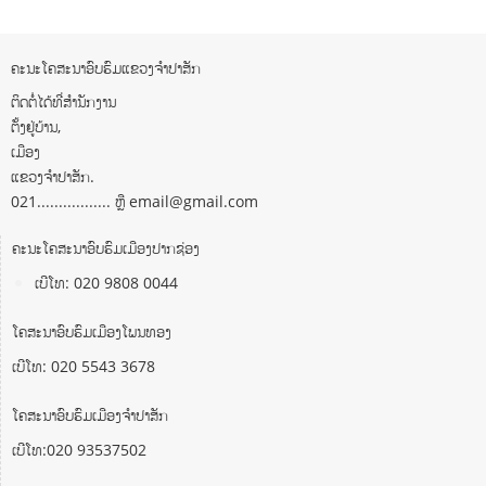
ຄະນະໂຄສະນາອົບຮົມແຂວງຈຳປາສັກ
ຕິດຕໍ່ໄດ້ທີ່ສຳນັກງານ
ຕັ້ງຢູ່ບ້ານ,
ເມືອງ
ແຂວງຈຳປາສັກ.
021................. ຫຼື email@gmail.com
ຄະນະໂຄສະນາອົບຮົມເມືອງປາກຊ່ອງ
ເບີໂທ: 020 9808 0044
ໂຄສະນາອົບຮົມເມືອງໂພນທອງ
ເບີໂທ: 020 5543 3678
ໂຄສະນາອົບຮົມເມືອງຈຳປາສັກ
ເບີໂທ:020 93537502