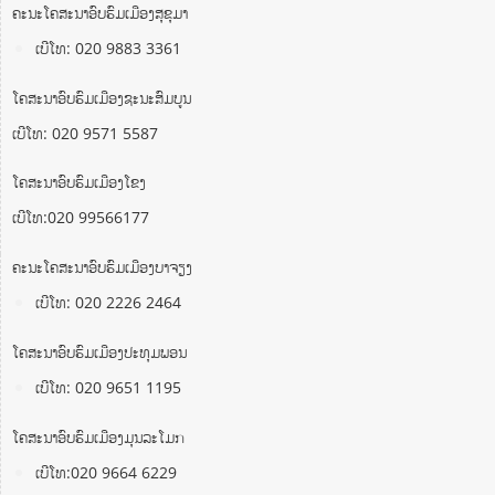
ຄະນະໂຄສະນາອົບຮົມເມືອງສຸຂຸມາ
ເບີໂທ: 020 9883 3361
ໂຄສະນາອົບຮົມເມືອງຊະນະສົມບູນ
ເບີໂທ: 020 9571 5587
ໂຄສະນາອົບຮົມເມືອງໂຂງ
ເບີໂທ:020 99566177
ຄະນະໂຄສະນາອົບຮົມເມືອງບາຈຽງ
ເບີໂທ: 020 2226 2464
ໂຄສະນາອົບຮົມເມືອງປະທຸມພອນ
ເບີໂທ: 020 9651 1195
ໂຄສະນາອົບຮົມເມືອງມຸນລະໂມກ
ເບີໂທ:020 9664 6229