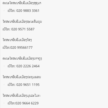
ຄະນະໂຄສະນາອົບຮົມເມືອງສຸຂຸມາ
ເບີໂທ: 020 9883 3361
ໂຄສະນາອົບຮົມເມືອງຊະນະສົມບູນ
ເບີໂທ: 020 9571 5587
ໂຄສະນາອົບຮົມເມືອງໂຂງ
ເບີໂທ:020 99566177
ຄະນະໂຄສະນາອົບຮົມເມືອງບາຈຽງ
ເບີໂທ: 020 2226 2464
ໂຄສະນາອົບຮົມເມືອງປະທຸມພອນ
ເບີໂທ: 020 9651 1195
ໂຄສະນາອົບຮົມເມືອງມຸນລະໂມກ
ເບີໂທ:020 9664 6229