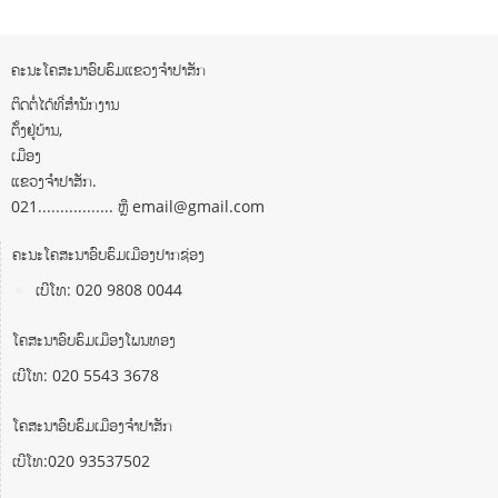
ຄະນະໂຄສະນາອົບຮົມແຂວງຈຳປາສັກ
ຕິດຕໍ່ໄດ້ທີ່ສຳນັກງານ
ຕັ້ງຢູ່ບ້ານ,
ເມືອງ
ແຂວງຈຳປາສັກ.
021................. ຫຼື email@gmail.com
ຄະນະໂຄສະນາອົບຮົມເມືອງປາກຊ່ອງ
ເບີໂທ: 020 9808 0044
ໂຄສະນາອົບຮົມເມືອງໂພນທອງ
ເບີໂທ: 020 5543 3678
ໂຄສະນາອົບຮົມເມືອງຈຳປາສັກ
ເບີໂທ:020 93537502